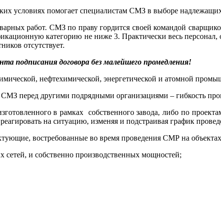
еских условиях помогает специалистам СМЗ в выборе надлежащи
 сварных работ. СМЗ по праву гордится своей командой сварщи
кационную категорию не ниже 3. Практически весь персонал, 
ников отсутствует.
та подписания договора без малейшего промедления!
имической, нефтехимической, энергетической и атомной промы
СМЗ перед другими подрядными организациями – гибкость пров
готовленного в рамках собственного завода, либо по проектам
 реагировать на ситуацию, изменяя и подстраивая график пров
тующие, востребованные во время проведения СМР на объектах
 сетей, и собственно производственных мощностей;